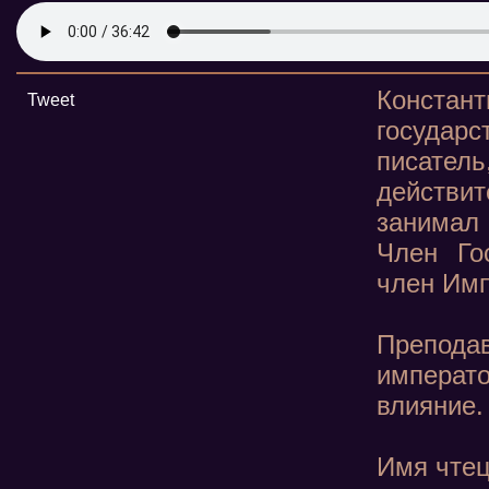
Констан
Tweet
госуда
писате
действит
занимал
Член Го
член Имп
Препод
императо
влияние.
Имя чтец