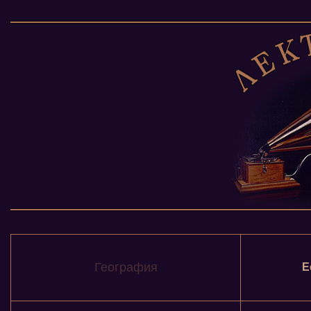
География
Е