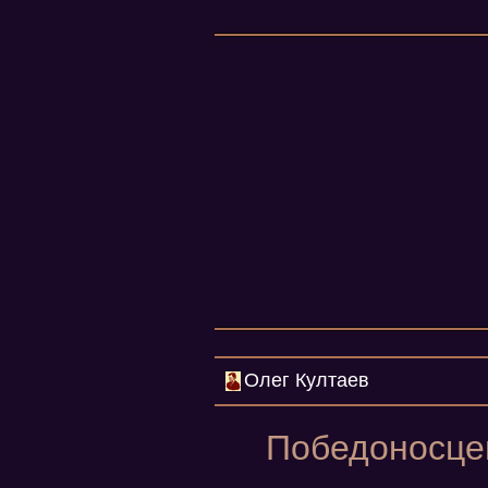
Олег Култаев
Победоносцев