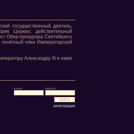
кий государственный деятель,
торик Церкви; действительный
ост Обер-прокурора Святейшего
), почётный член Императорской
ператору Александру III и имел
логин:
пароль:
регистрация