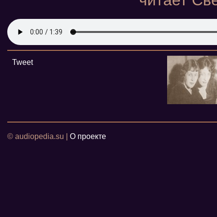
читает Св
Tweet
© audiopedia.su |
О проекте