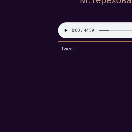
М.Терехова,
Tweet