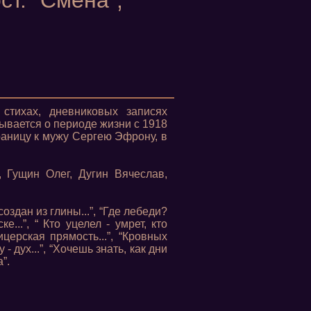
ст. "Смена",
 стихах, дневниковых записях
вается о периоде жизни с 1918
границу к мужу Сергею Эфрону, в
, Гущин Олег, Дугин Вячеслав,
создан из глины...”, “Где лебеди?
е...”, “ Кто уцелел - умрет, кто
ицерская прямость...”, “Кровных
 - дух...”, “Хочешь знать, как дни
а”.