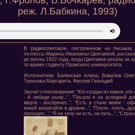
 Г.Фролов, В.Бочкарёв, радио
реж. Л.Бабкина, 1993)
В радиоспектакле, построенном на письмах,
поэтессы Марины Ивановны Цветаевой, рассказы
до весны 1922 года, когда Цветаева уехала за 
то время студенту Пражского университета.
Исполнители: Белянская Алина, Вавилов Олег
Терехова Маргарита, Фролов Геннадий
Звучат стихотворения: “Кто создан из камня, кто 
- А лебеди ушли...”, “Писала я на аспидной доск
мертв - воспрянет...”, “Есть в стане моем - оф
коней запрягайте в дровни...”, “Плоти - плоть, духу
проходят...”, “Я не хочу ни есть, ни пить...”, “Стран