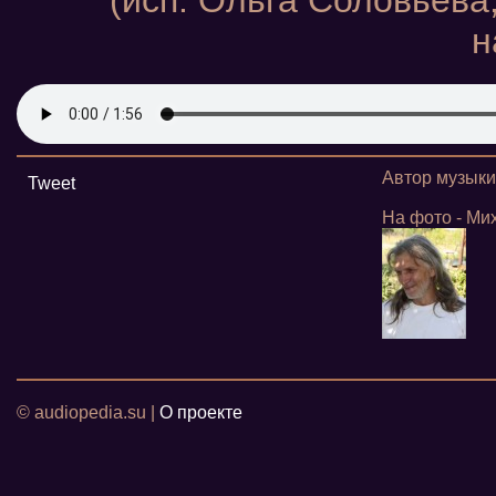
(исп. Ольга Соловьева
н
Автор музыки
Tweet
На фото - Ми
© audiopedia.su |
О проекте