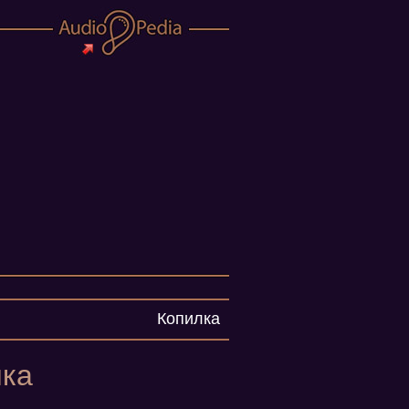
Копилка
нка