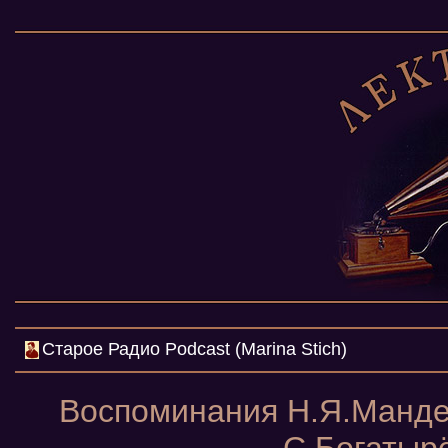
Cтарое Радио Podcast (Marina Stich)
Воспоминания Н.Я.Манде