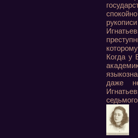
государс
спокойно
рукописи
Игнатьев
преступн
котором
Когда у 
академи
языкозна
даже н
Игнатье
седьмого