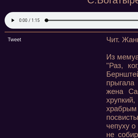
С.Богатыр
Чит. Жан
Tweet
Из мемуа
"Раз, к
Бернштей
прыгала
жена Са
хрупкий,
храбры
посвисты
чепуху о
не собир