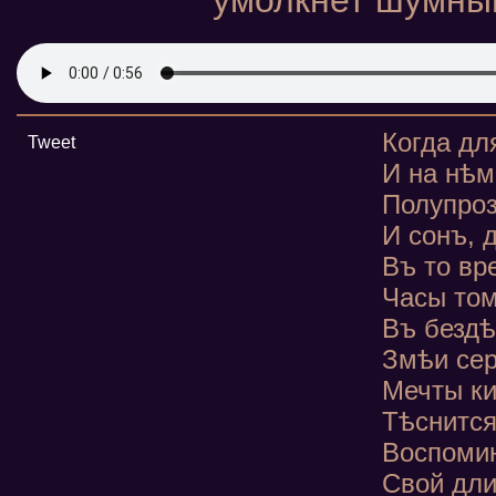
умолкнет шумный
Когда дл
Tweet
И на нѣм
Полупроз
И сонъ, 
Въ то вр
Часы том
Въ бездѣ
Змѣи сер
Мечты ки
Тѣснится
Воспомин
Свой дли