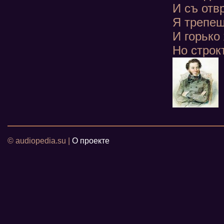
И съ отв
Я трепещ
И горько
Но строк
© audiopedia.su |
О проекте