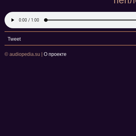
пепл
Tweet
© audiopedia.su |
О проекте