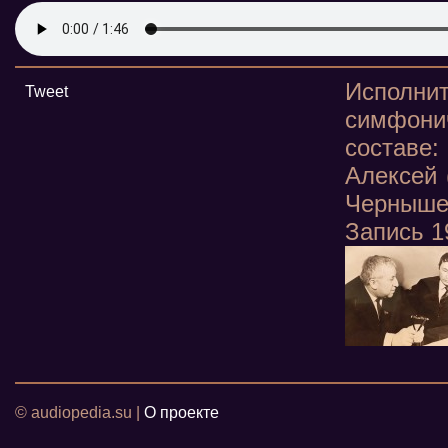
Исполни
Tweet
симфони
составе:
Алексей (
‪Черныше
Запись 1
© audiopedia.su |
О проекте