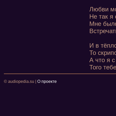
Любви мо
Не так я
Мне было
Встречат
И в тёпл
То скрип
А что я с
Того тебе
© audiopedia.su |
О проекте