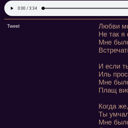
Любви мо
Tweet
Не так я
Мне было
Встречат
И если т
Иль прос
Мне было
Плащ вис
Когда же
Ты умчал
Мне было