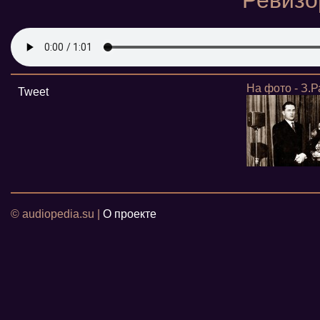
"Ревизо
На фото - З.
Tweet
© audiopedia.su |
О проекте