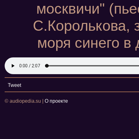
москвичи" (пь
С.Королькова, з
моря синего в 
Tweet
© audiopedia.su |
О проекте