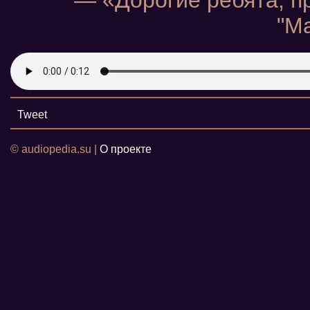
— «Дорогие ребята, п
"М
Tweet
© audiopedia.su |
О проекте