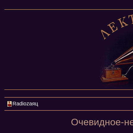
Radiozаяц
Очевидное-не