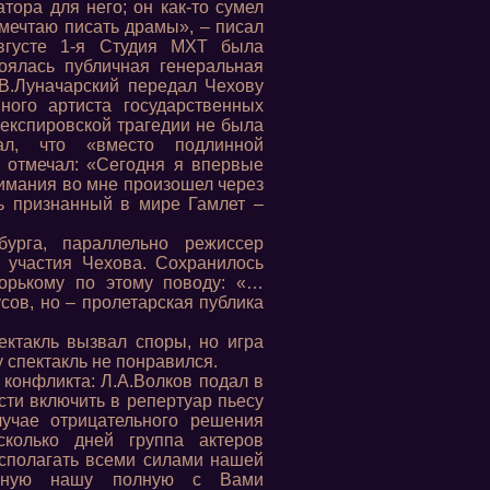
тора для него; он как-то сумел
мечтаю писать драмы», – писал
августе 1-я Студия МХТ была
оялась публичная генеральная
.В.Луначарский передал Чехову
ного артиста государственных
шекспировской трагедии не была
ал, что «вместо подлинной
е отмечал: «Сегодня я впервые
нимания во мне произошел через
ль признанный в мире Гамлет –
урга, параллельно режиссер
з участия Чехова. Сохранилось
Горькому по этому поводу: «…
сов, но – пролетарская публика
ектакль вызвал споры, но игра
 спектакль не понравился.
 конфликта: Л.А.Волков подал в
ти включить в репертуар пьесу
лучае отрицательного решения
сколько дней группа актеров
асполагать всеми силами нашей
мерную нашу полную с Вами