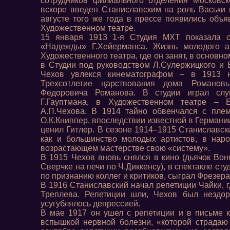
сотрудников филиального отделения Московск
вскоре введен Станиславским на роль Васьки 
августе того же года в прессе появились объя
Художественном театре.
15 января 1913 1-я Студия МХТ показала с
«Надежды» Г.Хейерманса. Жизнь молодого а
Художественного театра, где он занят, в основно
в Студии под руководством Л.Сулержицкого и Е
Чехов увлекся кинематографом – в 1913 
Трехсотлетие царствования дома Романов
Федоровича Романова. В студии играл сл
Г.Гауптмана, в Художественном театре –
А.П.Чехова. В 1914 тайно обвенчался с плем
О.К.Книппер, впоследствии известной в Германи
ценил Гитлер. В сезоне 1914–1915 Станиславск
как и большинство молодых артистов, в наро
возрастающем мастерстве свою «систему».
В 1915 Чехов вновь снялся в кино (дьячок Вон
Сверчке на печи по Ч.Диккенсу), в спектакле ст
по признанию коллег и критиков, сыграл Фрезера
В 1916 Станиславский начал репетиции Чайки, 
Треплева. Репетиции шли, Чехов был нездор
усугублялось депрессией.
В мае 1917 он ушел с репетиции и в письме 
вспышкой нервной болезни, «которой страдаю