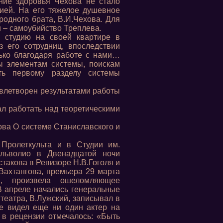
яние здоровья Чехова не стало
фией. На его тяжелое душевное
одного брата, В.И.Чехова. Для
 – самоубийство Треплева.
 студию на своей квартире в
з его сотрудниц, впоследствии
ько благодаря работе с нами…
ы элементам системы, поискам
сть первому разделу системы
овлетворен результатами работы
ал работать над теоретическими
ова О системе Станиславского и
Пролеткульта и в Студии им.
льволио в Двенадцатой ночи
такова в Ревизоре Н.В.Гоголя и
Вахтангова, премьера 29 марта
ов, произвела ошеломляющее
В апреле начались генеральные
театра, В.Лужский, записывал в
не видел еще ни один актер на
 в рецензии отмечалось: «Быть