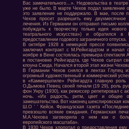
Вас замечательного…». Недовольства в театре
уже не было. В марте Чехов подал заявление о
это заявление не поддержало. В мае, после 
Чехов просит разрешить ему двухмесячное
лечения. Из Германии он отправил письмо колл
побуждать к творчеству только идея нового
театрального искусства») и обратился в 
предоставлении годового заграничного отпуска.
В октябре 1928 в немецкой прессе появилис
заключил контракт с М.Рейнгардтом и начал 
ноябре в Вене состоялась премьера спектакля А
в постановке Рейнгардта, где Чехов сыграл с
клоуна Скида. Начался второй этап жизни Чехов
В Германии Чехов снялся в лентах Глупец и
огромный художественный и коммерческий успех)
в «Каммершпиле» Рейнгардта главную роль 
О.Дымова Певец своей печали (19 29), роль рус
фон Унру (1930), как режиссер репетировал с 
ночь. «Их радость, ритм, цвет и общее 
замешательство. Вот наконец шекспировская ком
Ш.О ' ' Кейси. Французская газета «Последни
превзошло всякие ожидания. Германская печа
М.А.Чехова заговорила о нем как о боль
европейского масштаба».
В 1930 Чехов хлопотал о предоставления ему 