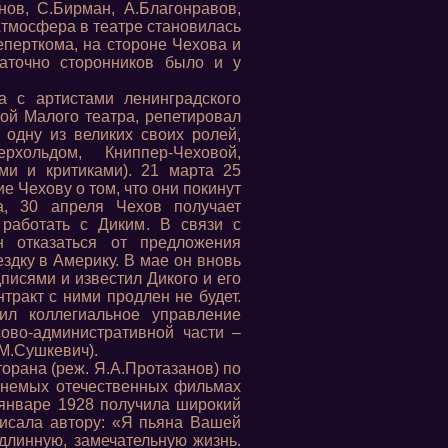
нов, С.Бирман, А.Благонравов,
 Атмосфера в театре становилась
еперткома, на стороне Чехова и
таточно сторонников было и у
 с артистами ленинградского
пой Малого театра, репетировал
 одну из великих своих ролей,
рхольдом, Книппер-Чеховой,
ми и критиками). 21 марта 25
е Чехову о том, что они покинут
а, 30 апреля Чехов получает
работать с Диким. В связи с
 отказаться от предложения
здку в Америку. В мае он вновь
писями и известил Дикого и его
нтракт с ними продлен не будет.
ил коллегиальное управление
ово-административной части –
М.Сушкевич).
орана (реж. Я.А.Протазанов) по
 немых отечественных фильмах
в январе 1928 получила широкий
писала автору: «Я пьяна Вашей
а длинную, замечательную жизнь.