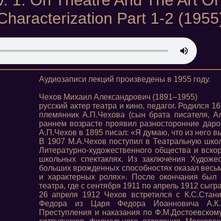
. 1. On Theatre And The Art Of 
Characterization Part 1-2 (1955
Аудиозаписи лекций произведены в 1955 году.
Чехов Михаил Александрович (1891–1955)
русский актер театра и кино, педагог. Родился 16
племянник А.П.Чехова (сын брата писателя, А
раннем возрасте проявил разносторонние даро
А.П.Чехов в 1895 писал: «Я думаю, что из него 
В 1907 М.А.Чехов поступил в Театральную школ
Литературно-художественного общества и вскор
школьных спектаклях. Из заключения Художе
больших врожденных способностях оказал весьм
и характерных ролях». После окончания был 
театра, где с сентября 1911 по апрель 1912 сыг
26 апреля 1912 Чехов встретился с К.С.Стан
Федора из Царя Федора Иоанновича А.К.
Преступления и наказания по Ф.М.Достоевскому