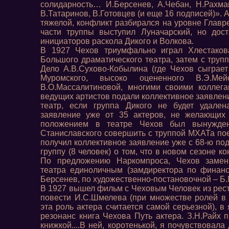
солидарность… И.Берсенев, А.Чебан, Н.Рахма
В.Татаринов, В.Готовцев (и еще 16 подписей)».
тяжелой, конфликт разбирался на уровне Главр
части труппы выступил Луначарский, но дос
инициаторов раскола Дикого и Волкова.
В 1927 Чехов триумфально играл Хлестакова
Большого драматического театра, затем с труп
Дело А.В.Сухово-Кобылина (где Чехов сыграет
Муромского, высоко оцененного В.Э.Мейе
В.О.Массалитиновой, многими своими коллега
ведущих артистов подали коллективное заявлени
театр, если группа Дикого не будет удален
заявление уже от 35 актеров, не желающих 
положением в театре Чехов был вынужден
Станиславского совершить с труппой МХАТа пое
получил коллективное заявление уже с 68-ю под
группу (8 человек) о том, что в новом сезоне ко
По предложению Наркомпроса, Чехов замен
театра единоличным (замдиректора по финанс
Берсенев, по художественно-постановочной – Б.
В 1927 вышел фильм с Чеховым Человек из рест
повести И.С.Шмелева (при множестве ролей в
эта роль актера считается самой серьезной), 
резонанс книга Чехова Путь актера. З.Н.Райх 
книжкой....В ней, коротенькой, я почувствовал