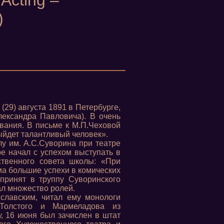
Acting –
)
 (29) августа 1891 в Петербурге,
лександра Павловича). В очень
вания. В письме к М.П.Чеховой
выйдет талантливый человек».
у им. А.С.Суворина при театре
е начал с успехом выступать в
ственного совета школы: «При
а большие успехи в комических
принят в труппу Суворинского
рал множество ролей.
иславским, читал ему монологи
Толстого и Мармеладова из
, 16 июня был зачислен в штат