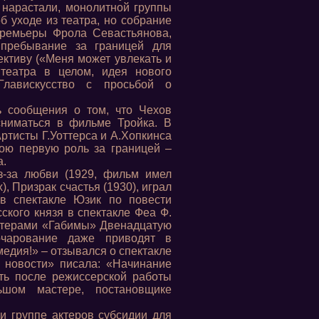
 нарастали, монолитной группы
б уходе из театра, но собрание
премьеры Фрола Севастьянова,
 пребывание за границей для
ективу («Меня может увлекать и
 театра в целом, идея нового
Главискусство с просьбой о
ь сообщения о том, что Чехов
сниматься в фильме Тройка. В
ртисты Г.Уоттерса и А.Хопкинса
вою первую роль за границей –
а.
з-за любви (1929, фильм имел
, Призрак счастья (1930), играл
в спектакле Юзик по повести
ского князя в спектакле Феа Ф.
актерами «Габимы» Двенадцатую
очарование даже приводят в
едия!» – отзывался о спектакле
е новости» писала: «Начинание
ть после режиссерской работы
шом мастере, постановщике
и группе актеров субсидии для