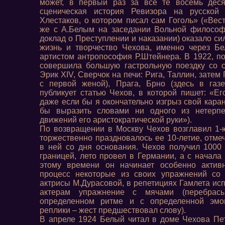
может, в первый раз за все те восемь деся
сценическая история Ревизора на русской 
Хлестаков, о котором писал сам Гоголь» («Вест
же с А.Белым на заседании Вольной философ
доклад о Преступлении и наказании) оказало с
жизнь и творчество Чехова, именно через Бе
артистом антропософия Р.Штейнера. В 1922, по
совершила большую гастрольную поездку со с
Эрик XIV, Сверчок на печи: Рига, Таллин, затем
с первой женой), Прага, Брно (здесь в газ
публикует статью Чехов, в которой пишет: «Ег
даже если бы я окончательно изгрыз свой кара
бы выразить словами ни одного из нетерпел
движений его аристократической руки»).
По возвращении в Москву Чехов возглавил 1-
торжественно праздновалось ее 10-летие, отме
в ней со дня основания. Чехов получил 1000
границей, лето провел в Германии, а с начала
этому времени он начинает особенно актив
процесс некоторые из своих упражнений со 
актрисы М.Дурасовой, в репетициях Гамлета ис
актерам упражнение с мячами (перебрас
определенном ритме и с определенной эмо
реплики – жест предшествовал слову).
В апреле 1924 Белый читал в доме Чехова Пет