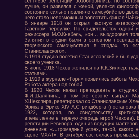
сентябре репетиции возобновились, но состо
лучше, он развелся с женой, увлекся филосо
состояние сильно повлияло самоубийство двоюр
него стало невозможным воплотить финал Чайки
В январе 1918 он открыл частную актерскую
Газетном переулке. По свидетельству одной и
режиссера М.О.Кнебель, «он… выздоровел тол
Занятия в студии были в основном посвящен
творческого самочувствия в этюдах, то е
Станиславского».
В 1919 студию посетил Станиславский и был уд
своего ученика.
В июне 1918 Чехов женился на К.К.Зиллер, нач
статьями.
В 1919 в журнале «Горн» появились работы Чех
Работа актера над собой.
В 1920 Чехов начал преподавать в студиях 
Ф.И.Шаляпина, в том же сезоне сыграл Ма
У.Шекспира, репетировал со Станиславским Хлес
Эрика в Эрике XIV А.Стриндберга (постановка 
1922, которая, по свидетельству критик
впечатление в первую очередь игрой Чехова). 
репетиции Ревизора, один из ведущих мастеров 
дневнике: «…громадный успех, такой, какого 
сцене МХАТ». В октябре состоялась премьера,