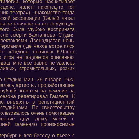
тилетий, которые насчитывает
сцене, явлен наконец-то тот
ник театра»). Знакомство тогда
ской ассоциации (Белый читал
ильное влияние на последующую
лого была глубоко воспринята
сле смерти Вахтангова, Студия
пектаклями Двенадцатая ночь,
 Германия (где Чехов встретился
ете «Лидовы новины» К.Чапек
о игра не поддается описанию,
ндаш, мне все равно не удалось
ивых, стремительных, резких
ю Студию МХТ. 28 января 1923
чались артисты, проработавшие
 рублей золотом на лечение за
 сезона репетировал Гамлета. К
но внедрять в репетиционный
студийцами. По свидетельству
пользовалось очень помогавшее
ывание друг другу мячей в
цией заменяло произносимые
ербург и вел беседу о пьесе с