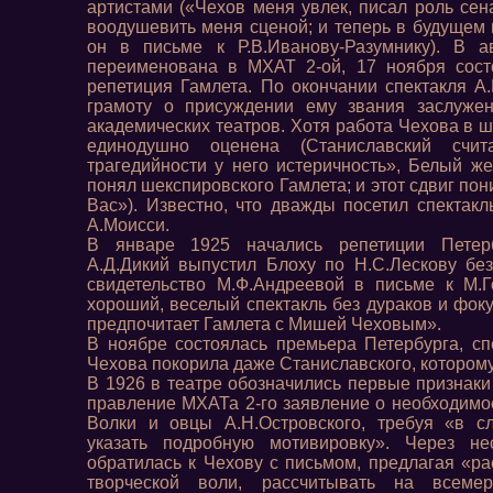
артистами («Чехов меня увлек, писал роль сена
воодушевить меня сценой; и теперь в будущем 
он в письме к Р.В.Иванову-Разумнику). В 
переименована в МХАТ 2-ой, 17 ноября сост
репетиция Гамлета. По окончании спектакля А
грамоту о присуждении ему звания заслужен
академических театров. Хотя работа Чехова в 
единодушно оценена (Станиславский счит
трагедийности у него истеричность», Белый ж
понял шекспировского Гамлета; и этот сдвиг по
Вас»). Известно, что дважды посетил спектак
А.Моисси.
В январе 1925 начались репетиции Петерб
А.Д.Дикий выпустил Блоху по Н.С.Лескову бе
свидетельство М.Ф.Андреевой в письме к М.
хороший, веселый спектакль без дураков и фоку
предпочитает Гамлета с Мишей Чеховым».
В ноябре состоялась премьера Петербурга, сп
Чехова покорила даже Станиславского, которому
В 1926 в театре обозначились первые признаки
правление МХАТа 2-го заявление о необходимос
Волки и овцы А.Н.Островского, требуя «в с
указать подробную мотивировку». Через не
обратилась к Чехову с письмом, предлагая «р
творческой воли, рассчитывать на все