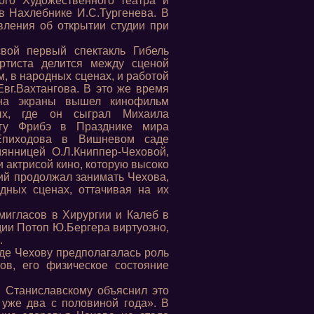
ого Художественного театра и
в Нахлебнике И.С.Тургенева. В
вления об открытии студии при
вой первый спектакль Гибель
ртиста делится между сценой
м, в народных сценах, и работой
вг.Вахтангова. В это же время
на экраны вышел кинофильм
ых, где он сыграл Михаила
угу Фрибэ в Празднике мира
 Епиходова в Вишневом саде
янницей О.Л.Книппер-Чеховой,
и актрисой кино, которую высоко
ий продолжал занимать Чехова,
дных сценах, оттачивая на их
мигласов в Хирургии и Калеб в
удии Потоп Ю.Бергера виртуозно,
.
где Чехову предполагалась роль
ов, его физическое состояние
к Станиславскому объяснил это
 уже два с половиной года». В