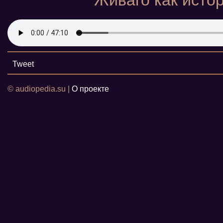
Живаго как исто
Tweet
© audiopedia.su |
О проекте