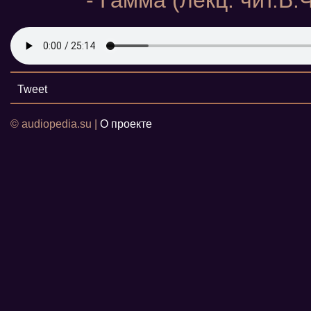
- Гамма (лекц. чит.В
Tweet
© audiopedia.su |
О проекте