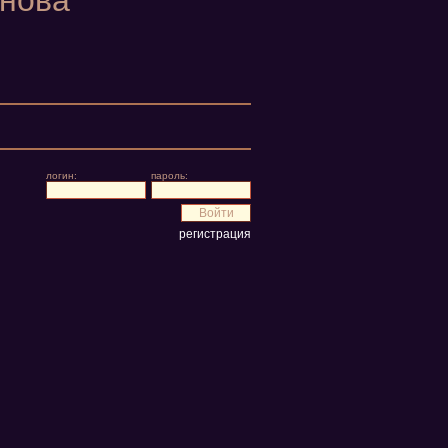
йнова
логин:
пароль:
регистрация