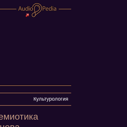
Культурология
семиотика