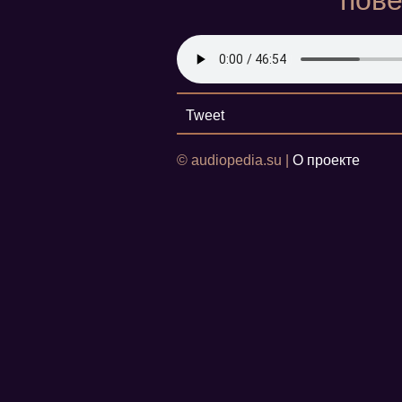
пове
Tweet
© audiopedia.su |
О проекте