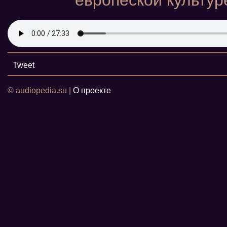
европеской культур
Tweet
© audiopedia.su |
О проекте