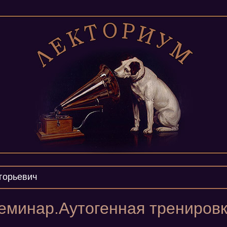
горьевич
еминар.Аутогенная тренировк