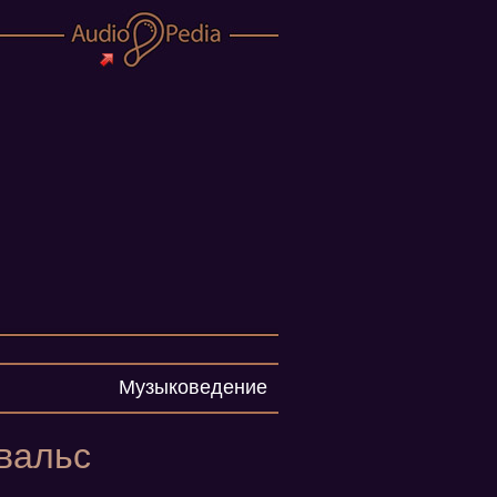
Музыковедение
вальс