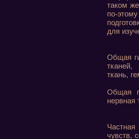
таком же
по-этом
подготов
для изуч
Общая ги
тканей,
ткань, г
Общая г
нервная 
Частная 
чувств, 