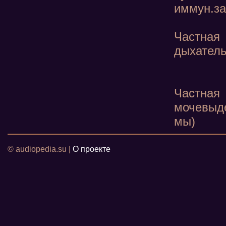
иммун.за
Частна
дыхатель
Частная
мочевыд
мы)
© audiopedia.su |
О проекте