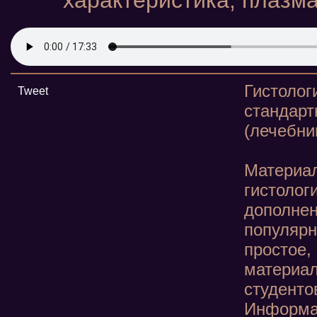
характеристика, плазма
Гистоло
Tweet
станда
(лечебни
Материа
гистолог
дополн
популя
простое
материа
студенто
Информа