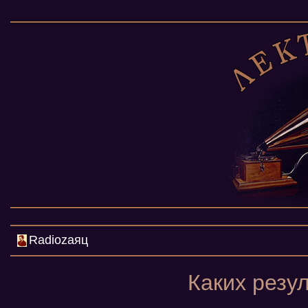
Radiozаяц
Каких резу