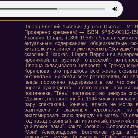
Шварц Евгений Львович. Дракон: Пьесы. —М.: В
Проверено временем) — ISBN: 978-5-00112-158
Львович Шварц (1896-1958) обладал удивите
актуальным содержанием общеизвестные сю
читателю или зрителю уже нелегко в "Золушке" 
сказочный "каркас" Шарля Перро или Андерсе
ироничной, то грустной, то веселой - но непр
Шварца складывалась непросто: в Гражданску
Корнилова, это пришлось всю жизнь скрыват
обэриутами, их почти всех расстреляли, он спа
пьесы постоянно подозревали в том, что они
пороки руководства. "Голого короля" при жизн
постановке. "Тень" поставили, но цензура спо
"Дракон", поставленный в 1944-м как антифашис
пару спектаклей. Конечно, власть не могла 
разглядела в сказочных персонажах, но 
анатомировать свою природу не могла. "О сл
год назад окаянный, антипатичный, нечуткий, 
уничтожен вами". Как-то боязно… Сопроводит
Юрий Александрович Богомолов (род. в 193
колумнист, блогер. Выпускник ВГИКа, кандид