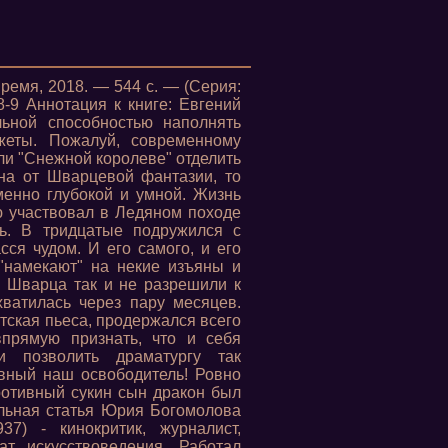
ремя, 2018. — 544 с. — (Серия:
-9 Аннотация к книге: Евгений
льной способностью наполнять
жеты. Пожалуй, современному
или "Снежной королеве" отделить
на от Шварцевой фантазии, то
еменно глубокой и умной. Жизнь
ю участвовал в Ледяном походе
ь. В тридцатые подружился с
сся чудом. И его самого, и его
 "намекают" на некие изъяны и
и Шварца так и не разрешили к
хватилась через пару месяцев.
тская пьеса, продержался всего
впрямую признать, что и себя
и позволить драматургу так
авный наш освободитель! Ровно
противный сукин сын дракон был
ельная статья Юрия Богомолова
7) - кинокритик, журналист,
ат искусствоведения. Работал