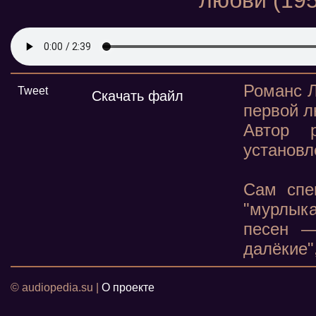
любви (19
Романс Л
Tweet
Скачать файл
первой лю
Автор 
установл
Сам спе
"мурлык
песен —
далёкие"
© audiopedia.su |
О проекте