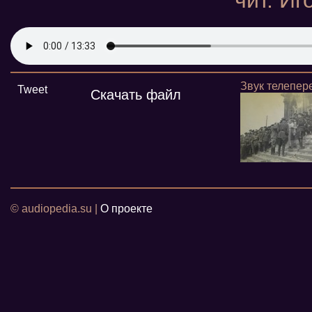
чит. И
Звук телепер
Tweet
Скачать файл
© audiopedia.su |
О проекте