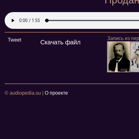
"Продан
Запись из пе
Tweet
Скачать файл
© audiopedia.su |
О проекте