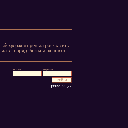
брый художник решил раскрасить
чился наряд божьей коровки -
логин:
пароль:
регистрация