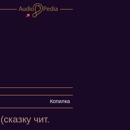
Копилка
cказку чит.