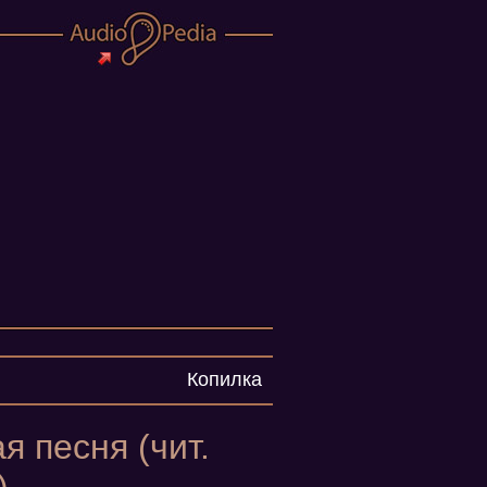
Копилка
я песня (чит.