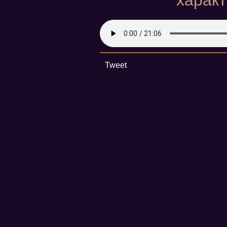
характ
Tweet