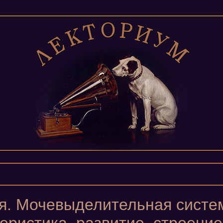
ия. Мочевыделительная систе