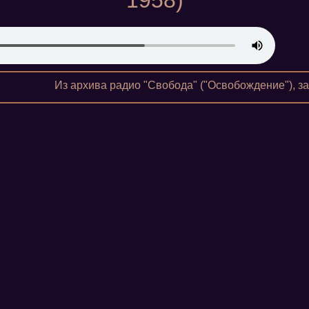
1958)
Из архива радио "Свобода" ("Освобождение"), за