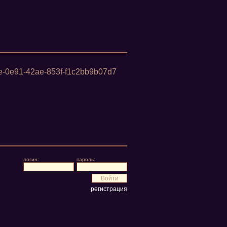
41e-0e91-42ae-853f-f1c2bb9b07d7
логин:
пароль:
регистрация