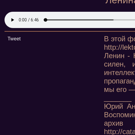
Ленин
В этой ф
Tweet
http://le
Ленин - 
силен, 
интелле
пропаган
мы его —
_______
Юрий Ан
Воспомин
архив
http://ca