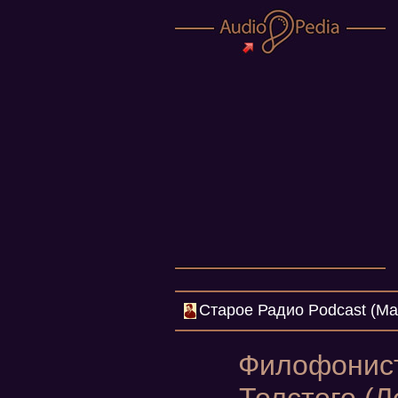
Cтарое Радио Podcast (Mar
Филофонист