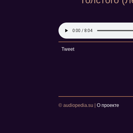
Толстого (
Tweet
© audiopedia.su |
О проекте