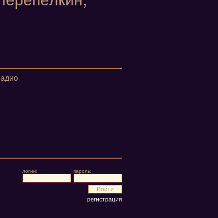
Перепёлкин,
радио
логин:
пароль:
регистрация