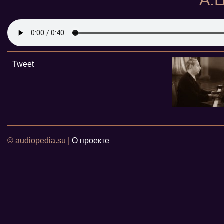
А.
Tweet
© audiopedia.su |
О проекте