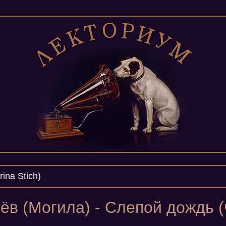
ina Stich)
ёв (Могила) - Слепой дождь (ч