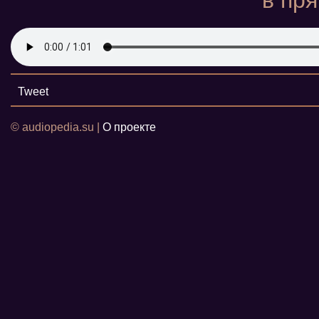
в пр
Tweet
© audiopedia.su |
О проекте