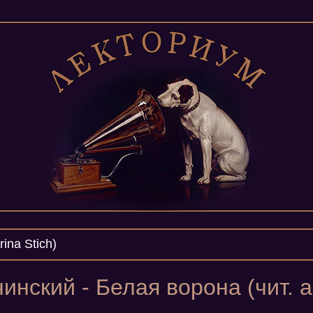
ina Stich)
нский - Белая ворона (чит. а