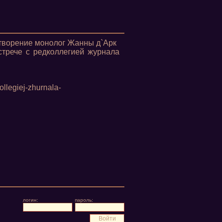
отворение монолог Жанны д`Арк
стрече с редколлегией журнала
ollegiej-zhurnala-
логин:
пароль: