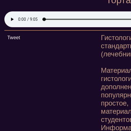
горта
Гистоло
Tweet
станда
(лечебни
Материа
гистолог
дополн
популя
простое
материа
студенто
Информа