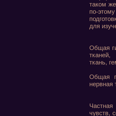
таком же
по-этом
подготов
для изуч
Общая ги
тканей,
ткань, г
Общая г
нервная 
Частная 
чувств, 