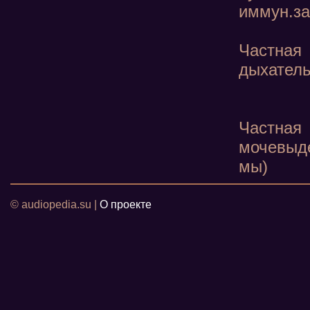
иммун.за
Частна
дыхатель
Частная
мочевыд
мы)
© audiopedia.su |
О проекте