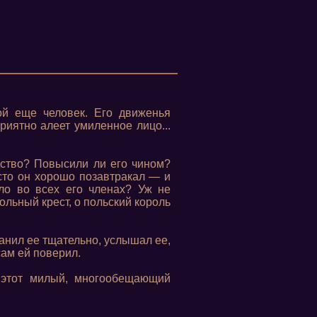
й еще человек. Его движенья
приятно алеет умиленное лицо...
дство? Повысили ли его чином?
сто он хорошо позавтракал — и
ало во всех его членах? Уж не
ольный крест, о польский король
ранил ее тщательно, услышал ее,
сам ей поверил.
у этот милый, многообещающий