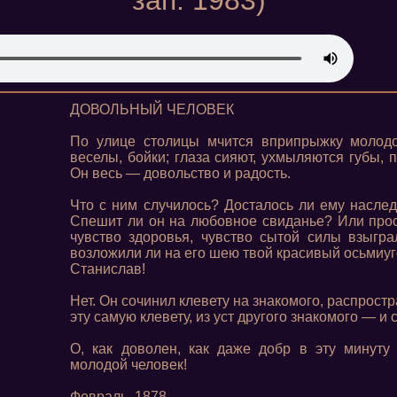
зап. 1983)
ДОВОЛЬНЫЙ ЧЕЛОВЕК
По улице столицы мчится вприпрыжку молодо
веселы, бойки; глаза сияют, ухмыляются губы, 
Он весь — довольство и радость.
Что с ним случилось? Досталось ли ему насле
Спешит ли он на любовное свиданье? Или про
чувство здоровья, чувство сытой силы взыгр
возложили ли на его шею твой красивый осьмиуг
Станислав!
Нет. Он сочинил клевету на знакомого, распрост
эту самую клевету, из уст другого знакомого — и 
О, как доволен, как даже добр в эту минут
молодой человек!
Февраль, 1878