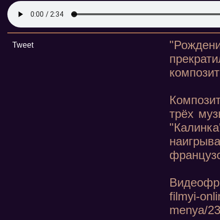
"Рождени
Tweet
прекрати
композит
Компози
трёх муз
"Калинк
наигрыв
французс
Видеофраг
filmyi-onl
menya/23