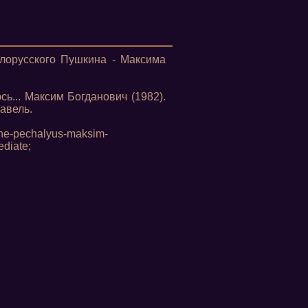
елорусского Пушкина - Максима
ь... Максим Богданович (1982).
авель.
a-ne-pechalyus-maksim-
diate;