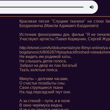
Красивая песня "Слуцкие ткачихи" на стихи б
Богдановича (Максім Адамавіч Багдановіч)
Источник фонограммы док. фильм "Я не печалюс
Участвуют артисты Павел Кормунин, Сергей Жур
http://etvnet.com/tv/dokumentalnyie-filmyi-online/y
bogdanovich/806287/#playbackfinished=view&imme
Не видеть им родимой хаты,
Не слышать деток голоса.
Забрал на двор их пан богатый
Ткать золотые пояса.
Минуты – долгими часами,
О счастье позабыты сны.
Свои струящиеся ткани
На лад персидский ткут они.
А за стеной – пути, и в поле
В окно черёмуха видна.
И мысли тянутся невольно