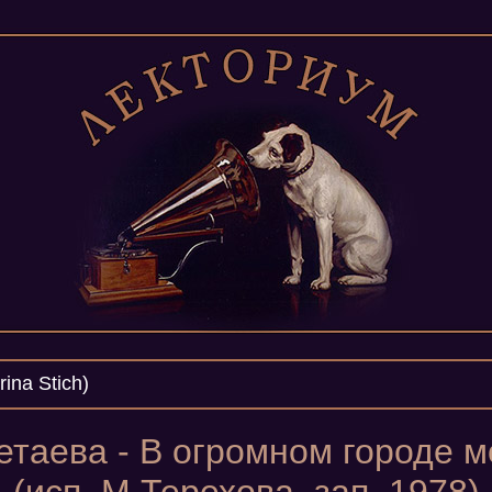
ina Stich)
таева - В огромном городе 