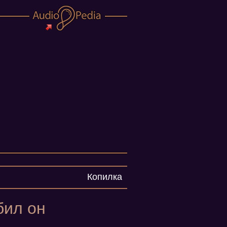
Копилка
бил он