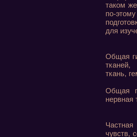
таком же
по-этом
подготов
для изуч
Общая ги
тканей,
ткань, г
Общая г
нервная 
Частная 
чувств, 