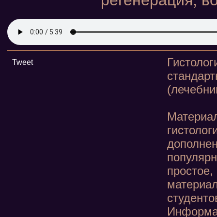
регенерация, в
Гистоло
Tweet
станда
(лечебни
Материа
гистолог
дополн
популя
простое
материа
студенто
Информа