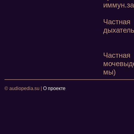
иммун.за
Частна
дыхатель
Частная
мочевыд
мы)
© audiopedia.su |
О проекте