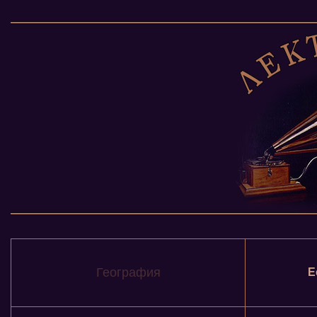
География
Е