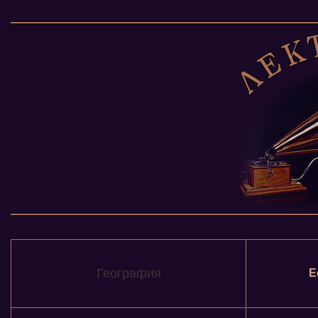
География
Е