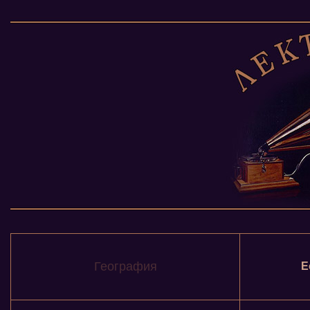
География
Е